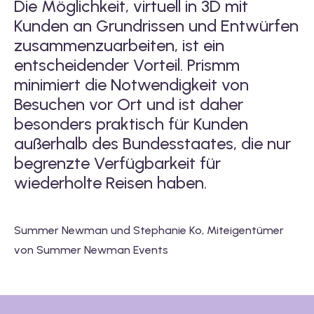
Die Möglichkeit, virtuell in 3D mit
M
Kunden an Grundrissen und Entwürfen
A
zusammenzuarbeiten, ist ein
K
entscheidender Vorteil. Prismm
e
minimiert die Notwendigkeit von
V
Besuchen vor Ort und ist daher
u
besonders praktisch für Kunden
vi
außerhalb des Bundesstaates, die nur
P
begrenzte Verfügbarkeit für
H
as
wiederholte Reisen haben.
st
p
bl
Summer Newman und Stephanie Ko, Miteigentümer
von Summer Newman Events
Iu
Ma