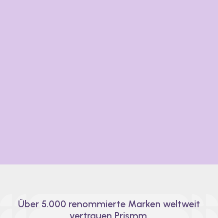
Von Experten entworfen, für dich
gemacht.
Ein Jahrzehnt Branchenerfahrung steckt in jeder
Funktion von Prismm. Von kleinen Setups bis hin zu
großen Events – die Prismm-Plattform wächst mit
deinem Unternehmen, egal wie groß, umfangreich
oder komplex der Raum ist.
Über 5.000 renommierte Marken weltweit
vertrauen Prismm.