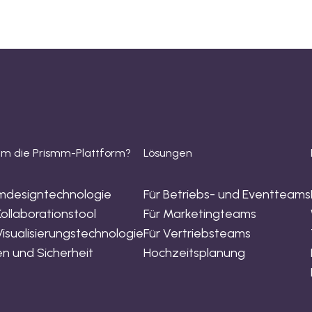
m die Prismm-Plattform?
Lösungen
mdesigntechnologie
Für Betriebs- und Eventteams
ollaborationstool
Für Marketingteams
isualisierungstechnologie
Für Vertriebsteams
n und Sicherheit
Hochzeitsplanung