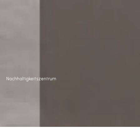
Nachhaltigkeitszentrum